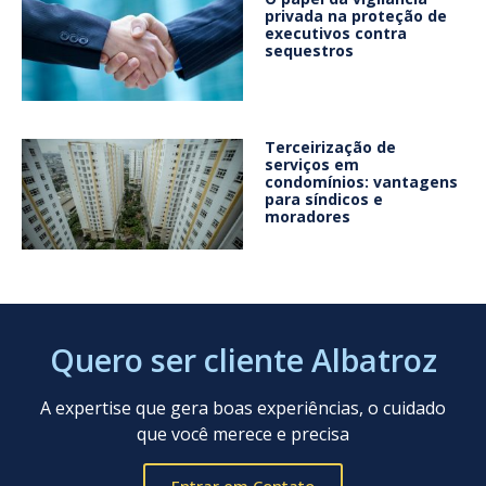
privada na proteção de
executivos contra
sequestros
Terceirização de
serviços em
condomínios: vantagens
para síndicos e
moradores
Quero ser cliente Albatroz
A expertise que gera boas experiências, o cuidado
que você merece e precisa