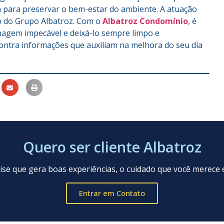
m para preservar o bem-estar do ambiente. A atuação
o do Grupo Albatroz. Com o
Albatroz Condomínio
, é
inagem impecável e deixá-lo sempre limpo e
ontra informações que auxiliam na melhora do seu dia
l.
Quero ser cliente Albatroz
ise que gera boas experiências, o cuidado que você merece 
Entrar em Contato